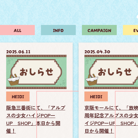
ALL
INFO
CAMPAIGN
E
2025.06.11
2025.04.30
HEIDI
HEIDI
阪急三番街にて、「アルプ
京阪モールにて、「放映
スの少女ハイジPOPー
周年記念アルプスの少
UP SHOP」本日から開
イジPOPーUP SHOP」
催！
日から開催！