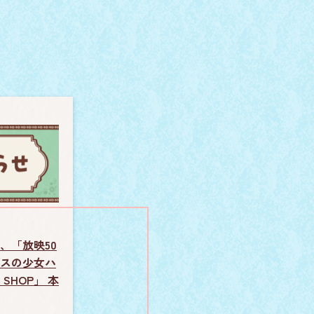
、「放映50
スの少女ハ
SHOP」 本