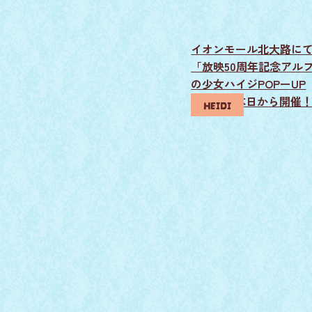
イオンモール北大路に
「放映50周年記念アル
の少女ハイジPOPーUP
SHOP」 本日から開催
HEIDI