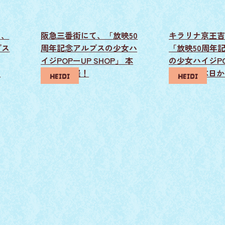
て、
阪急三番街にて、「放映50
キラリナ京王吉
プス
周年記念アルプスの少女ハ
「放映50周年
イジPOPーUP SHOP」 本
の少女ハイジPO
！
日から開催！
SHOP」 本日
HEIDI
HEIDI