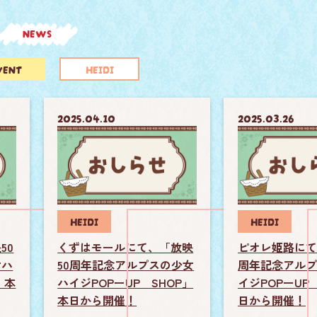
NEWS
VENT
HEIDI
2025.04.10
2025.03.26
HEIDI
HEIDI
50
くずはモールにて、「放映
ピオレ姫路にて
女ハ
50周年記念アルプスの少女
周年記念アルプ
 本
ハイジPOPーUP SHOP」
イジPOPーUP 
本日から開催！
日から開催！